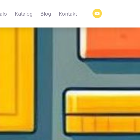
Y
alo
Katalog
Blog
Kontakt
o
u
t
u
b
e