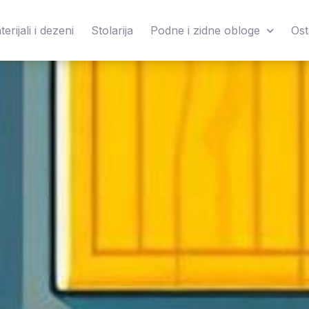
erijali i dezeni
Stolarija
Podne i zidne obloge
Ost