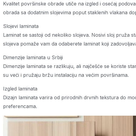
Kvalitet površinske obrade utiče na izgled i osećaj podova
obrada sa dodatnim slojevima poput staklenih vlakana dop
Slojevi laminata
Laminat se sastoji od nekoliko slojeva. Nosivi sloj pruža sta
slojeva pomaže vam da odaberete laminat koji zadovoljav
Dimenzije laminata u Srbiji
Dimenzije laminata se razlikuju, ali najčešće se koriste st
su veći i pružaju bržu instalaciju na većim površinama.
Izgled laminata
Dizajn laminata varira od prirodnih drvnih tekstura do mod
preferencama.