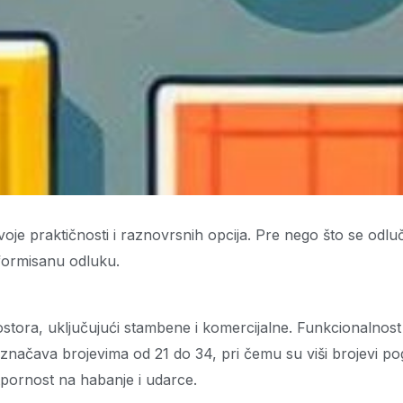
oje praktičnosti i raznovrsnih opcija. Pre nego što se odlu
nformisanu odluku.
ostora, uključujući stambene i komercijalne. Funkcionalnost 
značava brojevima od 21 do 34, pri čemu su viši brojevi po
pornost na habanje i udarce.