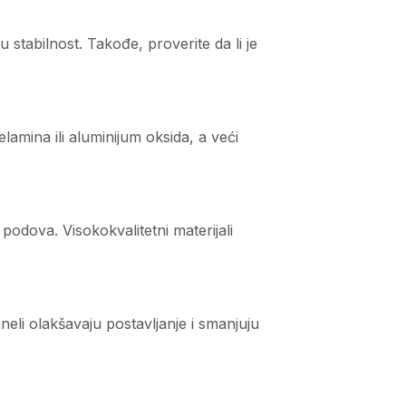
 stabilnost. Takođe, proverite da li je
lamina ili aluminijum oksida, a veći
u podova. Visokokvalitetni materijali
neli olakšavaju postavljanje i smanjuju