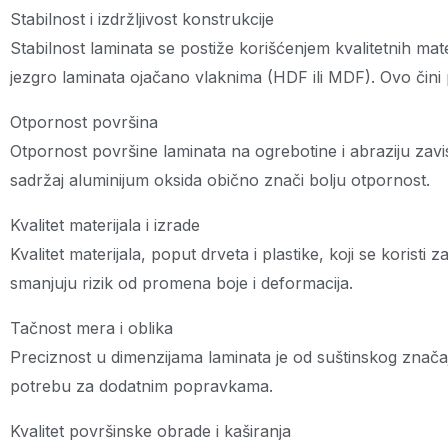
Stabilnost i izdržljivost konstrukcije
Stabilnost laminata se postiže korišćenjem kvalitetnih mate
jezgro laminata ojačano vlaknima (HDF ili MDF). Ovo čini 
Otpornost površina
Otpornost površine laminata na ogrebotine i abraziju zavisi
sadržaj aluminijum oksida obično znači bolju otpornost.
Kvalitet materijala i izrade
Kvalitet materijala, poput drveta i plastike, koji se koristi
smanjuju rizik od promena boje i deformacija.
Tačnost mera i oblika
Preciznost u dimenzijama laminata je od suštinskog značaja
potrebu za dodatnim popravkama.
Kvalitet površinske obrade i kaširanja