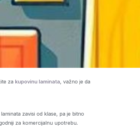
čite za
kupovinu laminata
, važno je da
laminata zavisi od klase, pa je bitno
godniji za komercijalnu upotrebu.