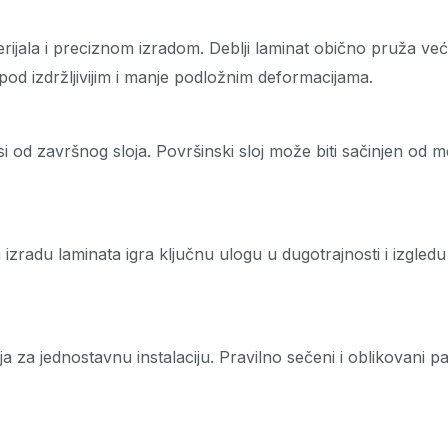
rijala i preciznom izradom. Deblji laminat obično pruža veću
pod izdržljivijim i manje podložnim deformacijama.
 od završnog sloja. Površinski sloj može biti sačinjen od me
 za izradu laminata igra ključnu ulogu u dugotrajnosti i izgled
 za jednostavnu instalaciju. Pravilno sečeni i oblikovani pa