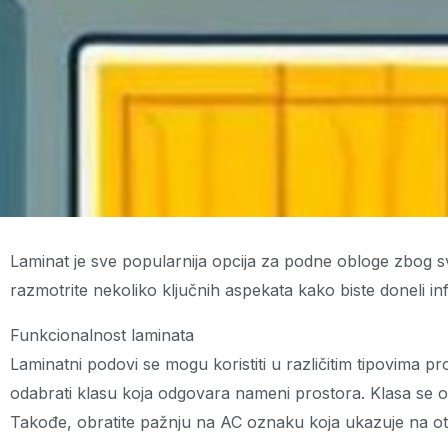
Laminat je sve popularnija opcija za podne obloge zbog sv
razmotrite nekoliko ključnih aspekata kako biste doneli i
Funkcionalnost laminata
Laminatni podovi se mogu koristiti u različitim tipovima pr
odabrati klasu koja odgovara nameni prostora. Klasa se o
Takođe, obratite pažnju na AC oznaku koja ukazuje na ot