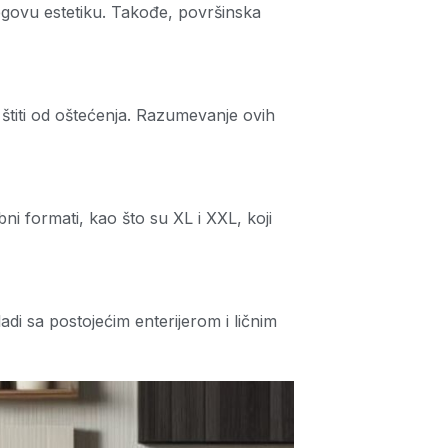
jegovu estetiku. Takođe, površinska
te štiti od oštećenja. Razumevanje ovih
ni formati, kao što su XL i XXL, koji
di sa postojećim enterijerom i ličnim