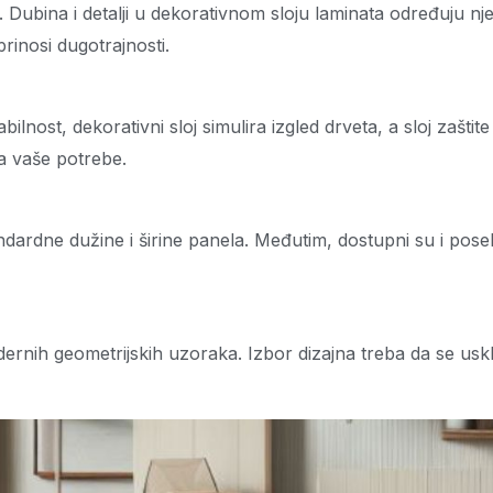
. Dubina i detalji u dekorativnom sloju laminata određuju n
rinosi dugotrajnosti.
bilnost, dekorativni sloj simulira izgled drveta, a sloj zašti
a vaše potrebe.
andardne dužine i širine panela. Međutim, dostupni su i poseb
ernih geometrijskih uzoraka. Izbor dizajna treba da se uskla