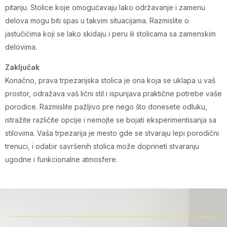
pitanju. Stolice koje omogućavaju lako održavanje i zamenu
delova mogu biti spas u takvim situacijama. Razmislite o
jastučićima koji se lako skidaju i peru ili stolicama sa zamenskim
delovima.
Zaključak
Konačno, prava trpezarijska stolica je ona koja se uklapa u vaš
prostor, odražava vaš lični stil i ispunjava praktične potrebe vaše
porodice. Razmislite pažljivo pre nego što donesete odluku,
istražite različite opcije i nemojte se bojati eksperimentisanja sa
stilovima. Vaša trpezarija je mesto gde se stvaraju lepi porodični
trenuci, i odabir savršenih stolica može doprineti stvaranju
ugodne i funkcionalne atmosfere.