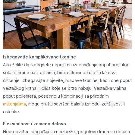
Izbegavajte komplikovane tkanine
Ako želite da izbegnete neprijatna iznenađenja poput prosutog
soka ili hrane na stolicama, birajte tkanine koje su lake za
čišćenje. Izbegavajte slojevite, hrapave tkanine, kao i one poput
veštačkog krzna ili pliša koje se brzo habaju. Vestačka vlakna
poput poliestera, posebno u kombinaciji sa prirodnim
materijalima
, mogu pružiti savršen balans između izdržljivosti i
estetike.
Fleksibilnost i zamena delova
Nepredviđeni događaji su neizbežni, pogotovo kada su deca u