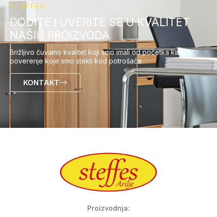
STEFFES
DOĐITE I UVERITE SE U KVALITET
NAŠIH PROIZVODA
Brižljivo čuvamo kvalitet koji smo imali od početka kao i
poverenje koje smo stekli kod potrošača.
KONTAKT
Proizvodnja: