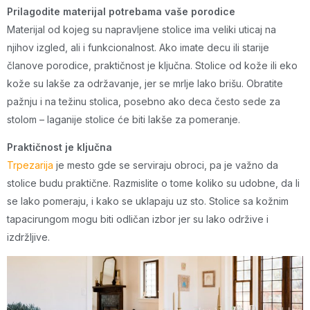
Prilagodite materijal potrebama vaše porodice
Materijal od kojeg su napravljene stolice ima veliki uticaj na
njihov izgled, ali i funkcionalnost. Ako imate decu ili starije
članove porodice, praktičnost je ključna. Stolice od kože ili eko
kože su lakše za održavanje, jer se mrlje lako brišu. Obratite
pažnju i na težinu stolica, posebno ako deca često sede za
stolom – laganije stolice će biti lakše za pomeranje.
Praktičnost je ključna
Trpezarija
je mesto gde se serviraju obroci, pa je važno da
stolice budu praktične. Razmislite o tome koliko su udobne, da li
se lako pomeraju, i kako se uklapaju uz sto. Stolice sa kožnim
tapacirungom mogu biti odličan izbor jer su lako održive i
izdržljive.