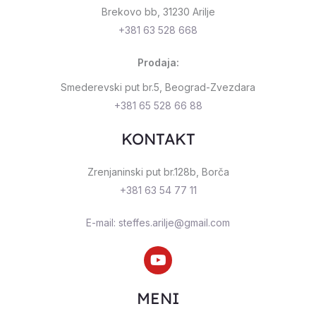
Brekovo bb, 31230 Arilje
+381 63 528 668
Prodaja:
Smederevski put br.5, Beograd-Zvezdara
+381 65 528 66 88
KONTAKT
Zrenjaninski put br.128b, Borča
+381 63 54 77 11
E-mail: steffes.arilje@gmail.com
Y
o
u
t
MENI
u