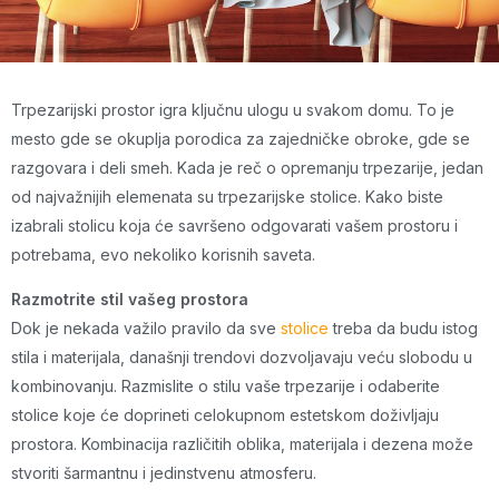
Trpezarijski prostor igra ključnu ulogu u svakom domu. To je
mesto gde se okuplja porodica za zajedničke obroke, gde se
razgovara i deli smeh. Kada je reč o opremanju trpezarije, jedan
od najvažnijih elemenata su trpezarijske stolice. Kako biste
izabrali stolicu koja će savršeno odgovarati vašem prostoru i
potrebama, evo nekoliko korisnih saveta.
Razmotrite stil vašeg prostora
Dok je nekada važilo pravilo da sve
stolice
treba da budu istog
stila i materijala, današnji trendovi dozvoljavaju veću slobodu u
kombinovanju. Razmislite o stilu vaše trpezarije i odaberite
stolice koje će doprineti celokupnom estetskom doživljaju
prostora. Kombinacija različitih oblika, materijala i dezena može
stvoriti šarmantnu i jedinstvenu atmosferu.