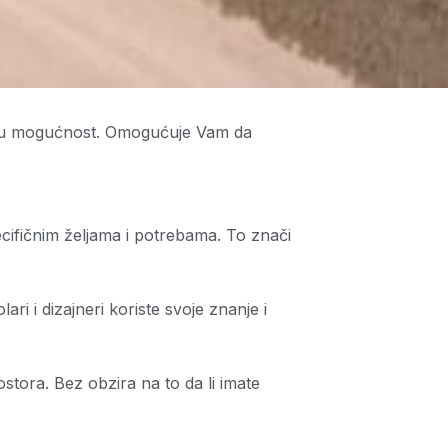
tu mogućnost. Omogućuje Vam da
cifičnim željama i potrebama. To znači
ri i dizajneri koriste svoje znanje i
tora. Bez obzira na to da li imate