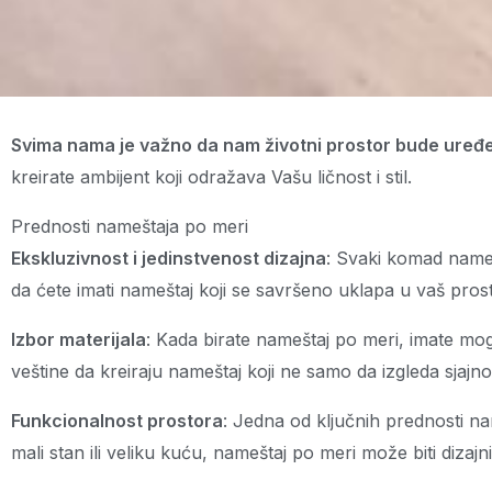
Svima nama je važno da nam životni prostor bude uređe
kreirate ambijent koji odražava Vašu ličnost i stil.
Prednosti nameštaja po meri
Ekskluzivnost i jedinstvenost dizajna
: Svaki komad nameš
da ćete imati nameštaj koji se savršeno uklapa u vaš prost
Izbor materijala
: Kada birate nameštaj po meri, imate moguć
veštine da kreiraju nameštaj koji ne samo da izgleda sjajno, 
Funkcionalnost prostora
: Jedna od ključnih prednosti n
mali stan ili veliku kuću, nameštaj po meri može biti diz