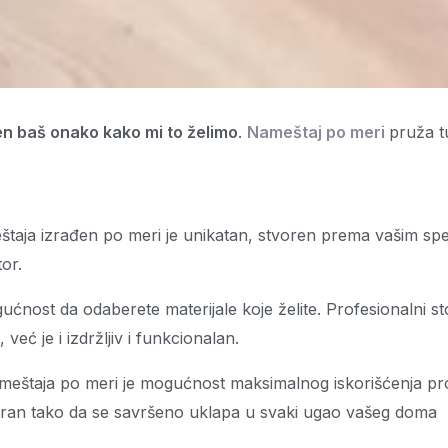
n baš onako kako mi to želimo
.
Nameštaj po meri
pruža 
taja izrađen po meri je unikatan, stvoren prema vašim spe
or.
nost da odaberete materijale koje želite. Profesionalni stola
već je i izdržljiv i funkcionalan.
ameštaja po meri je mogućnost maksimalnog iskorišćenja pros
ajniran tako da se savršeno uklapa u svaki ugao vašeg doma