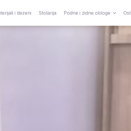
erijali i dezeni
Stolarija
Podne i zidne obloge
Ost