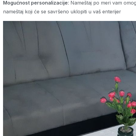
Mogućnost personalizacije
: Nameštaj po meri vam omoguć
nameštaj koji će se savršeno uklopiti u vaš enterijer