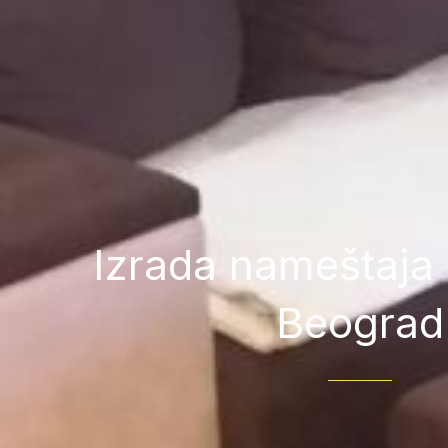
Izrada nameštaja 
Beograd