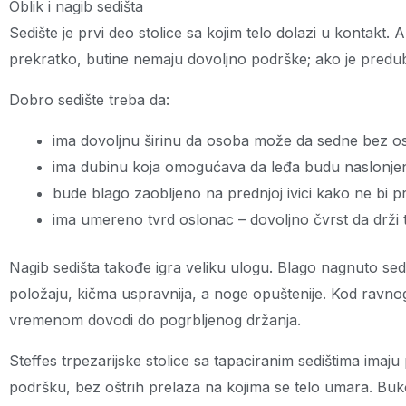
Oblik i nagib sedišta
Sedište je prvi deo stolice sa kojim telo dolazi u kontakt.
prekratko, butine nemaju dovoljno podrške; ako je predubok
Dobro sedište treba da:
ima dovoljnu širinu da osoba može da sedne bez os
ima dubinu koja omogućava da leđa budu naslonjena
bude blago zaobljeno na prednjoj ivici kako ne bi pri
ima umereno tvrd oslonac – dovoljno čvrst da drži 
Nagib sedišta takođe igra veliku ulogu. Blago nagnuto se
položaju, kičma uspravnija, a noge opuštenije. Kod ravnog 
vremenom dovodi do pogrbljenog držanja.
Steffes trpezarijske stolice sa tapaciranim sedištima imaju
podršku, bez oštrih prelaza na kojima se telo umara. Buko