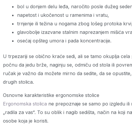
bol u donjem delu leđa, naročito posle dužeg seden
napetost i ukočenost u ramenima i vratu,
trnjenje ili težina u nogama zbog lošeg protoka krvi
glavobolje izazvane stalnim naprezanjem mišića vra
osećaj opšteg umora i pada koncentracije.
U trpezariji se obično kraće sedi, ali se tamo okuplja cela 
počnu da jedu brže, naginju se, odmiču od stola ili povrem
ručak je važno da možete mirno da sedite, da se opustite,
drugih stolica.
Osnovne karakteristike ergonomske stolice
Ergonomska stolica
ne prepoznaje se samo po izgledu ili m
„radila za vas“. To su oblik i nagib sedišta, način na koji
osobe koja je koristi.