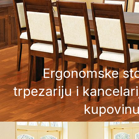
Ergonomske sto
trpezariju i kancelar
kupovin