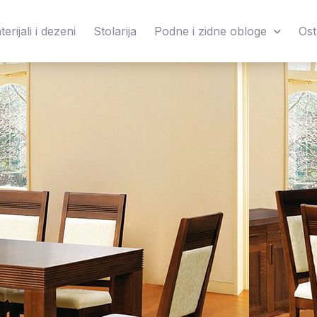
erijali i dezeni
Stolarija
Podne i zidne obloge
Ost