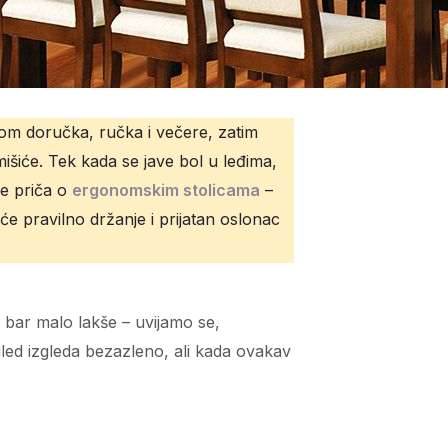
kom doručka, ručka i večere, zatim
mišiće. Tek kada se jave bol u leđima,
je priča o
ergonomskim stolicama
–
e pravilno držanje i prijatan oslonac
e bar malo lakše – uvijamo se,
gled izgleda bezazleno, ali kada ovakav