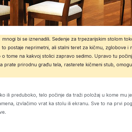
mnogi bi se iznenadili. Sedenje za trpezarijskim stolom to
to postaje neprimetni, ali stalni teret za kičmu, zglobove i 
 o tome na kakvoj stolici zapravo sedimo. Upravo tu počin
a prate prirodnu građu tela, rasterete kičmeni stub, omoguć
atko ili preduboko, telo počinje da traži položaj u kome mu j
ena, izvlačimo vrat ka stolu ili ekranu. Sve to na prvi po
ve.