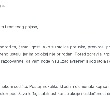
ja,
,
ta i ramenog pojasa,
porodica, često i gosti. Ako su stolice preuske, pretvrde, pr
eno ustaju, jer im položaj nije prirodan. Pored zdravlja, trp
 razgovarate, da vam noge nisu „zaglavljenje“ ispod stola 
ekom sedištu. Postoji nekoliko ključnih elemenata koji se mo
 naslon podržava leđa, stabilnost konstrukcije i usklađenost d