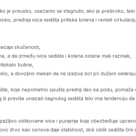
 Ako je preusko, osećamo se stegnuto; ako je preširoko, telo s
o, prednja ivica sedišta pritiska kolena i remeti cirkulaci
ećaja skučenosti,
, a da između ivice sedišta i kolena ostane mali razmak,
tiskalo butine,
telo, a dovoljno mekan da ne izaziva bol pri dužem sedenju
dište, koje neprimetno spušta prednji deo ka podu, pomaže
ili previše unazad nagnutog sedišta telo ima tendenciju da s
 pažljivo oblikovane ivice i punjenje koje obezbeđuje upravo 
vo drvo kao osnova daje stabilnost, dok oblik sedišta čini