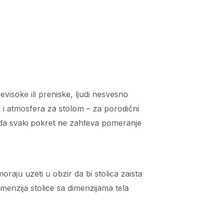
evisoke ili preniske, ljudi nesvesno
i i atmosfera za stolom – za porodični
i da svaki pokret ne zahteva pomeranje
raju uzeti u obzir da bi stolica zaista
imenzija stolice sa dimenzijama tela