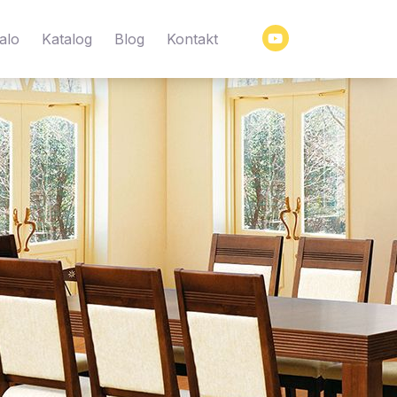
Y
alo
Katalog
Blog
Kontakt
o
u
t
u
b
e