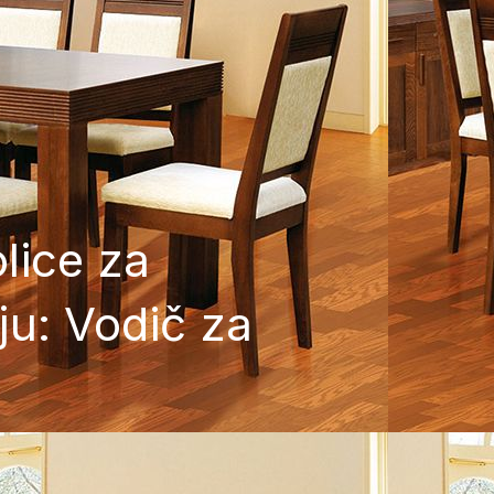
lice za
iju: Vodič za
u