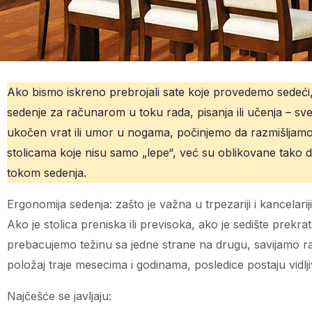
Ako bismo iskreno prebrojali sate koje provedemo sedeći, 
sedenje za računarom u toku rada, pisanja ili učenja – sve 
ukočen vrat ili umor u nogama, počinjemo da razmišljamo
stolicama koje nisu samo „lepe“, već su oblikovane tako d
tokom sedenja.
Ergonomija sedenja: zašto je važna u trpezariji i kancelariji
Ako je stolica preniska ili previsoka, ako je sedište prekr
prebacujemo težinu sa jedne strane na drugu, savijamo ram
položaj traje mesecima i godinama, posledice postaju vidlji
Najčešće se javljaju: