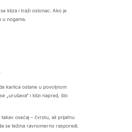
e kliza i traži oslonac. Ako je
ju u nogama.
.
 da karlica ostane u povoljnom
e „urušava“ i klizi napred, što
takav osećaj – čvrstu, ali prijatnu
 da se težina ravnomerno rasporedi.